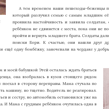
А тем временем наши пешеходы-беженцы п
который разлучил семью с самым младшим её
х
проявила настойчивость и заявила солдатам, 
ребёнком не сдвинется с места, пока они не п
пройти и вернуть младшего брата. Солдаты дал
поиски Бори. К счастью, они нашли друг д
и ещё одну бомбёжку, заночевали на чердаке у добры
 и моей бабушкой Этей осталась ждать братьев
денца, она взобралась в кузов стоящего рядом
и поехал в сторону переправы. Мама стучала по
ть машину, но тщетно. Водитель не реагировал.
ев и сестру, но автомобиль остановился уже на
ка. И Мама с грудным ребёнком очутилась одна в