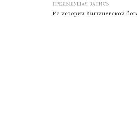
ПРЕДЫДУЩАЯ ЗАПИСЬ
Навигация
Из истории Кишиневской бог
по
записям