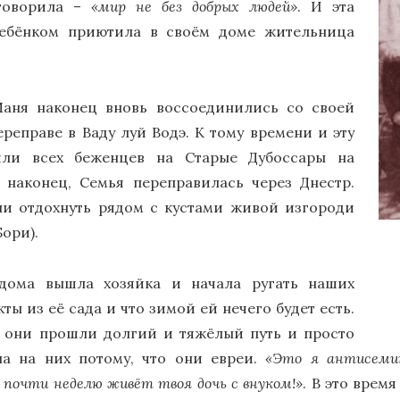
 говорила –
«мир не без добрых людей»
. И эта
ребёнком приютила в своём доме жительница
Маня наконец вновь воссоединились со своей
реправе в Ваду луй Водэ. К тому времени и эту
яли всех беженцев на Старые Дубоссары на
 наконец, Семья переправилась через Днестр.
и отдохнуть рядом с кустами живой изгороди
ори).
дома вышла хозяйка и начала ругать наших
кты из её сада и что зимой ей нечего будет есть.
то они прошли долгий и тяжёлый путь и просто
на на них потому, что они евреи.
«Это я антисеми
е почти неделю живёт твоя дочь с внуком!»
. В это врем