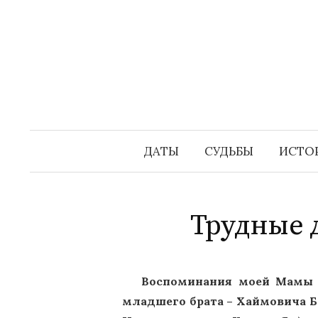
Перейти
к
содержимому
ДАТЫ
СУДЬБЫ
ИСТО
Трудные 
Воспоминания моей Мамы – 
младшего брата – Хаймовича Бор