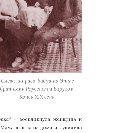
Слева направо: бабушка Этя с
братьями Рэувеном и Барухом.
Конец ХIХ века.
тка?
– воскликнула женщина и
я Мама вышла из дома и… увидела