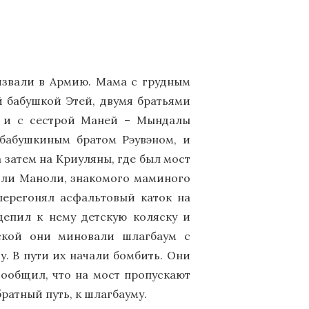
ризвали в Армию. Мама с грудным
 бабушкой Этей, двумя братьями
, и с сестрой Маней – Мындалы
 бабушкиным братом Рэувэном, и
 а затем на Криуляны, где был мост
тили Маноли, знакомого маминого
перегонял асфальтовый каток на
цепил к нему детскую коляску и
яской они миновали шлагбаум с
. В пути их начали бомбить. Они
сообщил, что на мост пропускают
братный путь, к шлагбауму.