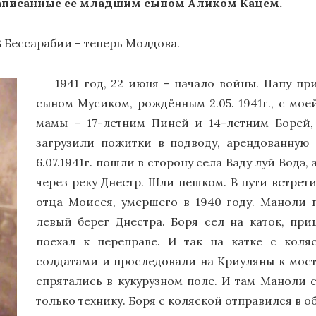
 записанные ее младшим сыном Аликом Кацем.
 Бессарабии – теперь Молдова.
1941 год, 22 июня – начало войны. Папу п
сыном Мусиком, рождённым 2.05. 1941г.,
c
моей
мамы – 17-летним Пиней и 14-летним Борей
загрузили пожитки в подводу, арендованную
6.07.1941г. пошли в сторону села Ваду луй Водэ,
через реку Днестр. Шли пешком. В пути встре
отца Моисея, умершего в 1940 году. Маноли 
левый берег Днестра. Боря сел на каток, при
поехал к переправе. И так на катке с кол
солдатами и проследовали на Криуляны к мосту
спрятались в кукурузном поле. И там Маноли 
только технику. Боря с коляской отправился в о