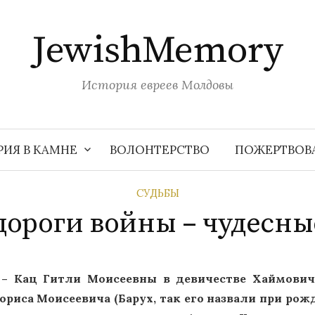
JewishMemory
История евреев Молдовы
РИЯ В КАМНЕ
ВОЛОНТЕРСТВО
ПОЖЕРТВОВ
СУДЬБЫ
дороги войны – чудесны
Кац Гитли Моисеевны в девичестве Хаймович (28.1
иса Моисеевича (Барух, так его назвали при рожде