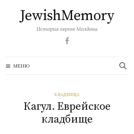
Перейти
JewishMemory
к
содержимому
История евреев Молдовы
Facebook
Найти:
МЕНЮ
КЛАДБИЩА
Кагул. Еврейское
кладбище